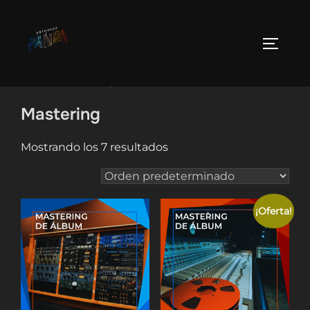
Saltar
al
ALTER
contenido
Inicio
/ Mastering
Mastering
Mostrando los 7 resultados
¡Oferta!