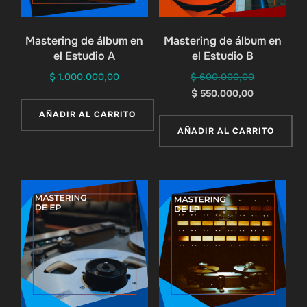
Mastering de álbum en
Mastering de álbum en
el Estudio A
el Estudio B
El
$
1.000.000,00
$
600.000,00
El
precio
$
550.000,00
precio
original
AÑADIR AL CARRITO
actual
era:
AÑADIR AL CARRITO
es:
$ 600.000,
$ 550.000,