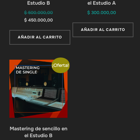
Estudio B
el Estudio A
El
$
500.000,00
$
300.000,00
precio
El
$
450.000,00
original
precio
AÑADIR AL CARRITO
era:
actual
AÑADIR AL CARRITO
$ 500.000,00.
es:
$ 450.000,00.
¡Oferta!
Mastering de sencillo en
el Estudio B