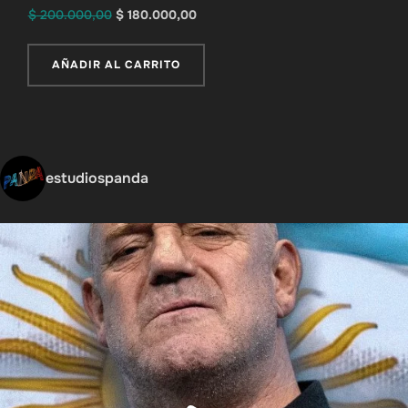
El
El
$
200.000,00
$
180.000,00
precio
precio
original
actual
AÑADIR AL CARRITO
era:
es:
$ 200.000,00.
$ 180.000,00.
estudiospanda