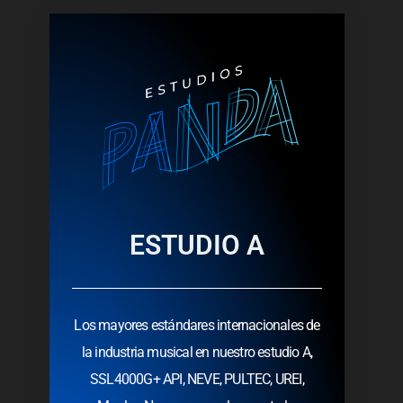
ESTUDIO A
Los mayores estándares internacionales de
la industria musical en nuestro estudio A,
SSL4000G+ API, NEVE, PULTEC, UREI,